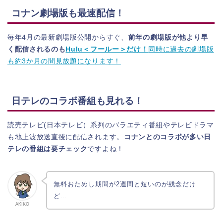
コナン劇場版も最速配信！
毎年4月の最新劇場版公開からすぐ、
前年の劇場版が他より早
く配信されるのも
Hulu＜フールー＞だけ！
同時に過去の劇場版
も約3か月の間見放題になります！
日テレのコラボ番組も見れる！
読売テレビ(日本テレビ）系列のバラエティ番組やテレビドラマ
も地上波放送直後に配信されます。
コナンとのコラボが多い日
テレの番組は要チェック
ですよね！
無料おためし期間が2週間と短いのが残念だけ
ど…
AKIKO