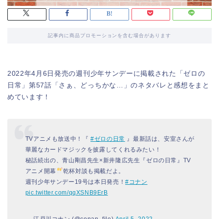
記事内に商品プロモーションを含む場合があります
2022年4月6日発売の週刊少年サンデーに掲載された「ゼロの
日常」第57話「さぁ、どっちかな…」のネタバレと感想をまと
めています！
TVアニメも放送中！『
#ゼロの日常
』最新話は、安室さんが
華麗なカードマジックを披露してくれるみたい！
秘話続出の、青山剛昌先生×新井隆広先生『ゼロの日常』TV
アニメ開幕
乾杯対談も掲載だよ。
週刊少年サンデー19号は本日発売！
#コナン
pic.twitter.com/qqXSNB9ErB
— 江戸川コナン (@conan_file)
April 5, 2022