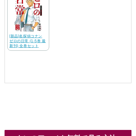
[新品]名探偵コナン
ゼロの日常 (1-5巻 最
新刊) 全巻セット