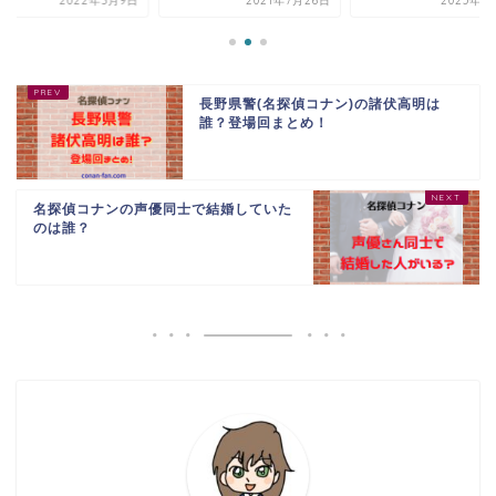
2021年7月26日
2025年1月11日
2022年3
長野県警(名探偵コナン)の諸伏高明は
誰？登場回まとめ！
名探偵コナンの声優同士で結婚していた
のは誰？