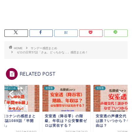
HOME
サンデー感想まとめ
ゼロの日常57話「さぁ、どっちかな…」感想まとめ！
RELATED POST
透
安室透
サンデー感想まとめ
室透（降谷零）の階
安室透の声優交代！後任
名探偵コナンの感想
、年収は？公安警察ゼ
は誰？いつから？その理
め！本誌1089話「
は実在する？
由は？
きの扉」