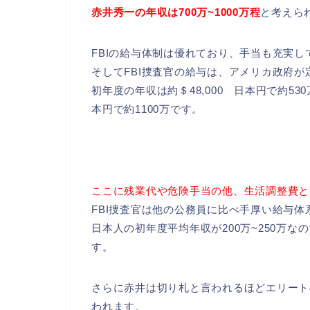
赤井秀一の年収は700万~1000万程
と考えら
FBIの給与体制は優れており、手当も充実し
そしてFBI捜査官の給与は、アメリカ政府
初年度の年収は約＄48,000 日本円で約53
本円で約1100万です。
ここに残業代や危険手当の他、生活調整費と
FBI捜査官は他の公務員に比べ手厚い給与体
日本人の初年度平均年収が200万~250万
す。
さらに赤井は切り札と言われるほどエリート
われます。