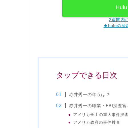
Hu
2週間内
★huluの
タップできる目次
赤井秀一の年収は？
赤井秀一の職業・FBI捜査官
アメリカ全土の重大事件捜
アメリカ政府の事件捜査