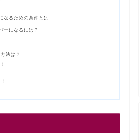
査
官になるための条件とは
イパーになるには？
る方法は？
中！
る！