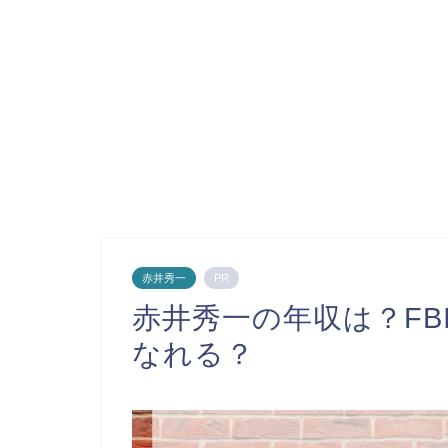
赤井秀一
PR
赤井秀一の年収は？FB
なれる？