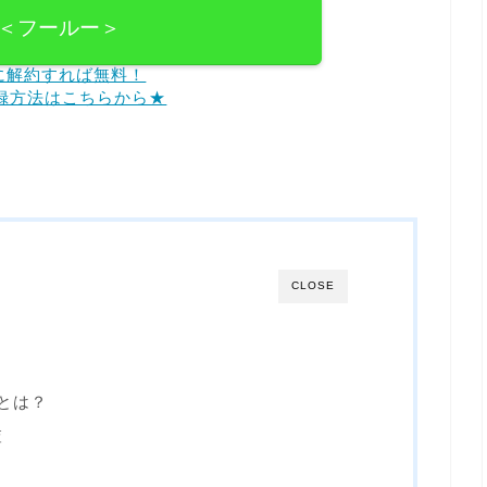
lu＜フールー＞
に解約すれば無料！
登録方法はこちらから★
CLOSE
とは？
査